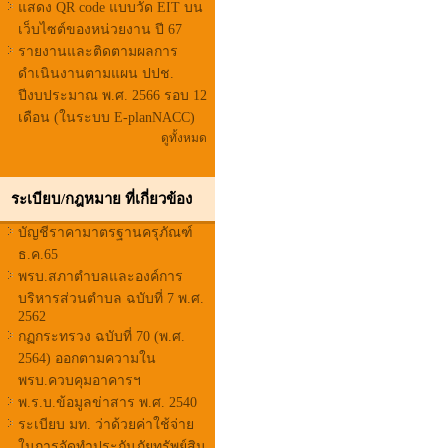
แสดง QR code แบบวัด EIT บน
เว็บไซต์ของหน่วยงาน ปี 67
รายงานและติดตามผลการ
ดำเนินงานตามแผน ปปช.
ปีงบประมาณ พ.ศ. 2566 รอบ 12
เดือน (ในระบบ E-planNACC)
ดูทั้งหมด
ระเบียบ/กฎหมาย ที่เกี่ยวข้อง
บัญชีราคามาตรฐานครุภัณฑ์
ธ.ค.65
พรบ.สภาตำบลและองค์การ
บริหารส่วนตำบล ฉบับที่ 7 พ.ศ.
2562
กฏกระทรวง ฉบับที่ 70 (พ.ศ.
2564) ออกตามความใน
พรบ.ควบคุมอาคารฯ
พ.ร.บ.ข้อมูลข่าสาร พ.ศ. 2540
ระเบียบ มท. ว่าด้วยค่าใช้จ่าย
ในการจัดทำประกันภัยทรัพย์สิน