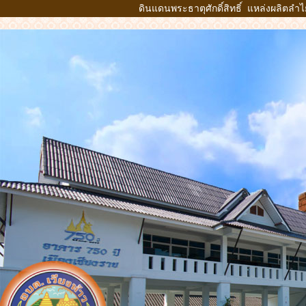
ดินแดนพระธาตุศักดิ์สิทธิ์ แหล่งผลิตลำ