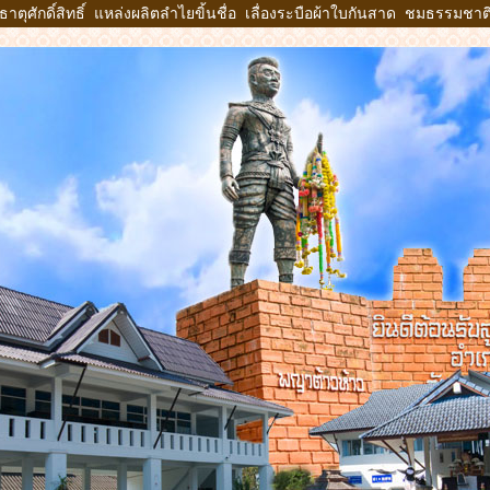
ตุศักดิ์สิทธิ์ แหล่งผลิตลำไยขิ้นชื่อ เลื่องระบือผ้าใบกันสาด ชมธรรมช