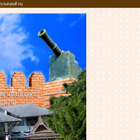
าติบนดอยด้วน