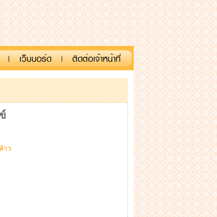
ข์
ห้าว