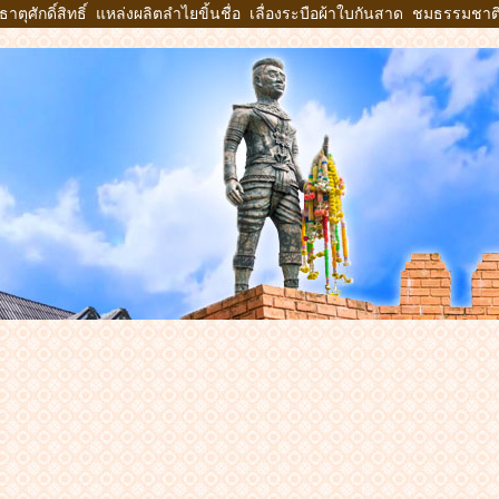
ตุศักดิ์สิทธิ์ แหล่งผลิตลำไยขิ้นชื่อ เลื่องระบือผ้าใบกันสาด ชมธรรมช