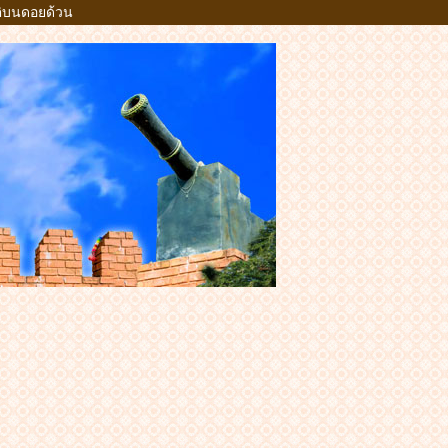
าติบนดอยด้วน