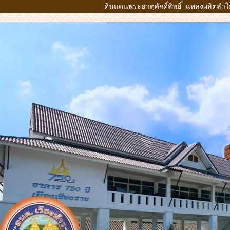
ดินแดนพระธาตุศักดิ์สิทธิ์ แหล่งผลิตลำ