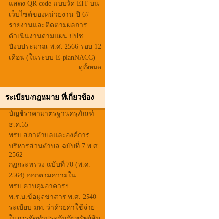
แสดง QR code แบบวัด EIT บน
เว็บไซต์ของหน่วยงาน ปี 67
รายงานและติดตามผลการ
ดำเนินงานตามแผน ปปช.
ปีงบประมาณ พ.ศ. 2566 รอบ 12
เดือน (ในระบบ E-planNACC)
ดูทั้งหมด
ระเบียบ/กฎหมาย ที่เกี่ยวข้อง
บัญชีราคามาตรฐานครุภัณฑ์
ธ.ค.65
พรบ.สภาตำบลและองค์การ
บริหารส่วนตำบล ฉบับที่ 7 พ.ศ.
2562
กฏกระทรวง ฉบับที่ 70 (พ.ศ.
2564) ออกตามความใน
พรบ.ควบคุมอาคารฯ
พ.ร.บ.ข้อมูลข่าสาร พ.ศ. 2540
ระเบียบ มท. ว่าด้วยค่าใช้จ่าย
ในการจัดทำประกันภัยทรัพย์สิน