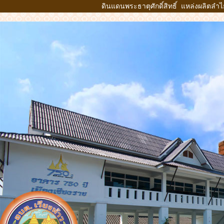
ดินแดนพระธาตุศักดิ์สิทธิ์ แหล่งผลิตลำ