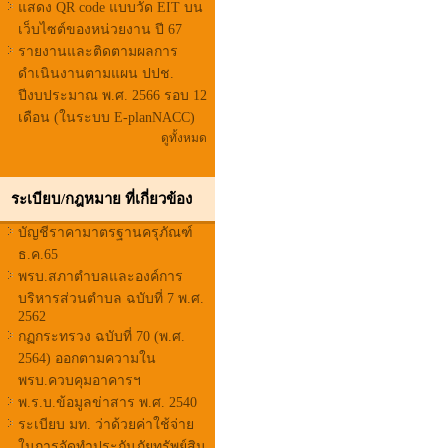
แสดง QR code แบบวัด EIT บน
เว็บไซต์ของหน่วยงาน ปี 67
รายงานและติดตามผลการ
ดำเนินงานตามแผน ปปช.
ปีงบประมาณ พ.ศ. 2566 รอบ 12
เดือน (ในระบบ E-planNACC)
ดูทั้งหมด
ระเบียบ/กฎหมาย ที่เกี่ยวข้อง
บัญชีราคามาตรฐานครุภัณฑ์
ธ.ค.65
พรบ.สภาตำบลและองค์การ
บริหารส่วนตำบล ฉบับที่ 7 พ.ศ.
2562
กฏกระทรวง ฉบับที่ 70 (พ.ศ.
2564) ออกตามความใน
พรบ.ควบคุมอาคารฯ
พ.ร.บ.ข้อมูลข่าสาร พ.ศ. 2540
ระเบียบ มท. ว่าด้วยค่าใช้จ่าย
ในการจัดทำประกันภัยทรัพย์สิน